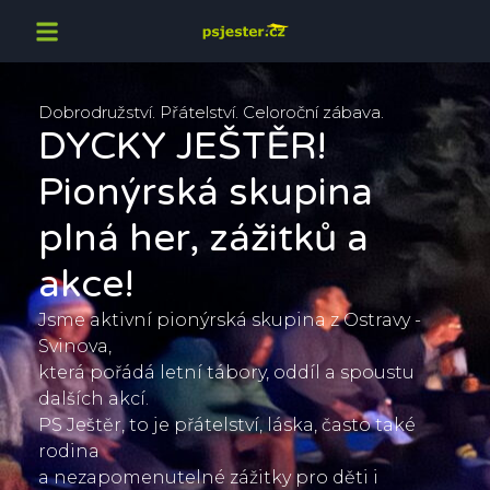
Dobrodružství. Přátelství. Celoroční zábava.
DYCKY JEŠTĚR!
Pionýrská skupina
plná her, zážitků a
akce!
Jsme aktivní pionýrská skupina z Ostravy -
Svinova,
která pořádá letní tábory, oddíl a spoustu
dalších akcí.
PS Ještěr, to je přátelství, láska, často také
rodina
a nezapomenutelné zážitky pro děti i