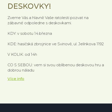
DESKOVKY!
Zveme Vás a hlavně Vaše ratolesti pozvat na
zábavné odpoledne s deskovkami.
KDY: v sobotu 14.března
KDE: hasičská zbrojnice ve Svinově, ul. Jelínkova 1192
V KOLIK: od 14h
CO S SEBOU: vem si svou oblíbenou deskovou hru a
dobrou náladu
Více info