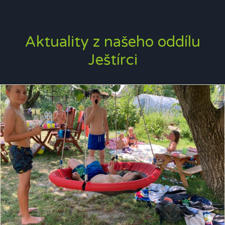
Aktuality z našeho oddílu
Ještírci