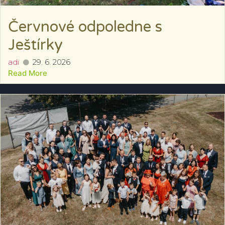
Červnové odpoledne s
Ještírky
adi
29. 6. 2026
Read More