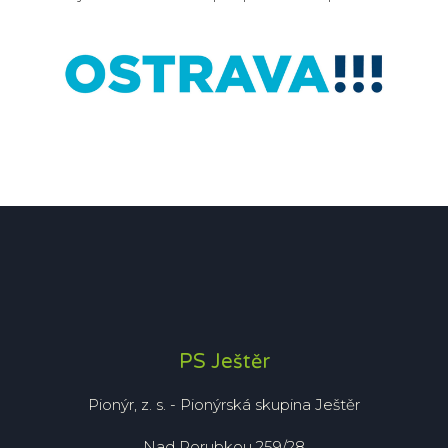
PS Ještěr
Pionýr, z. s. - Pionýrská skupina Ještěr

Nad Porubkou 259/28
