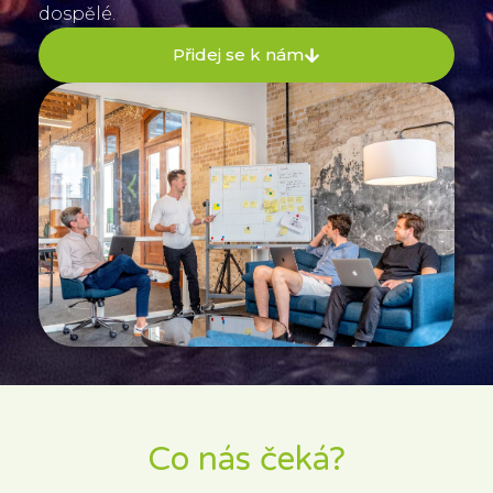
dospělé.
Přidej se k nám
Co nás čeká?